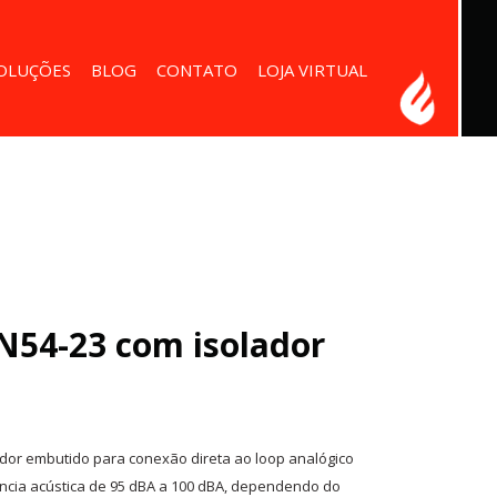
OLUÇÕES
BLOG
CONTATO
LOJA VIRTUAL
SSIONAL
ISTEMAS
TART-UP
S-
N54-23 com isolador
ador embutido para conexão direta ao loop analógico
tência acústica de 95 dBA a 100 dBA, dependendo do