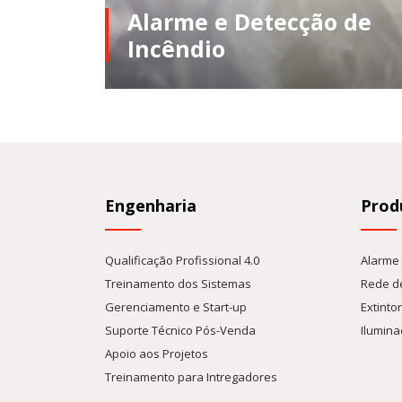
Alarme e Detecção de
Incêndio
luminação
Os sistemas de alarme e detecção de incêndio
ens
da Eurofire Tecnologia são os mais avançados
do me ...
Engenharia
Prod
Qualificação Profissional 4.0
Alarme 
Treinamento dos Sistemas
Rede de
Gerenciamento e Start-up
Extinto
Suporte Técnico Pós-Venda
Ilumina
Apoio aos Projetos
Treinamento para Intregadores