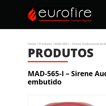
Home
/
Produtos
/
MAD-565-I – Sirene Audiovisual an
PRODUTOS
MAD-565-I – Sirene Au
embutido