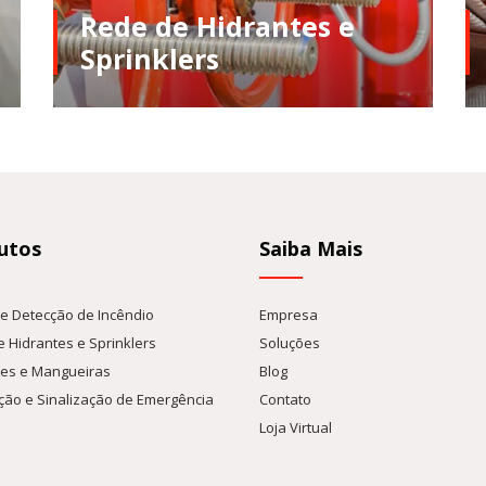
Rede de Hidrantes e
Sprinklers
A Eurofire Tecnologia e Segurança distribui uma
linha completa de soluções em sistemas de
comba ...
utos
Saiba Mais
e Detecção de Incêndio
Empresa
 Hidrantes e Sprinklers
Soluções
res e Mangueiras
Blog
ção e Sinalização de Emergência
Contato
Loja Virtual