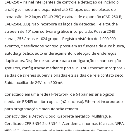
CAD-250 – Painel Inteligentes de controle e detecção de incêndio
analógico modular e expansível até 32 laços usando placas de
expansão de 2 laços (TBUD-250) e caixas de expansão (CAD-250-B;
CAD-250-BLED). Não incorpora os laços de detecção. Tela touche
screeen de 10” com software gráfico incorporado. Possui 2048
zonas, 256 áreas e 1024 grupos. Registro histórico de 1.000.000
eventos, classificados por tipo, possuem as funções de auto busca,
autodiagnóstico, auto endereçamento, detecção de endereços
duplicados. Dispõe de software para configuração e manutenção
gratuitos, configuração mediante porta USB ou Ethernet. Incorpora 2
saídas de sirenes supervisionadas e 2 saídas de relé contato seco.
Saída auxiliar de 24V com 500mA.
Conectado em uma rede (T-Network) de 64 painéis analógicos
mediante RS485 ou fibra óptica (não incluso). Ethernet incorporado
para programação e manutenção remota.
Conectividad a Detnov Cloud. Gabinete metálico. Multilingüe.
Certificado CPR EN54-2 e EN54-4. Atendem as normas técnicas NFPA,
NBR, ISO, decreto estadual e instruções técnicas do Corpo de